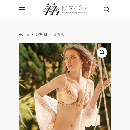
Skip
Menu
to
search
main
content
Home
無鋼圈
27878