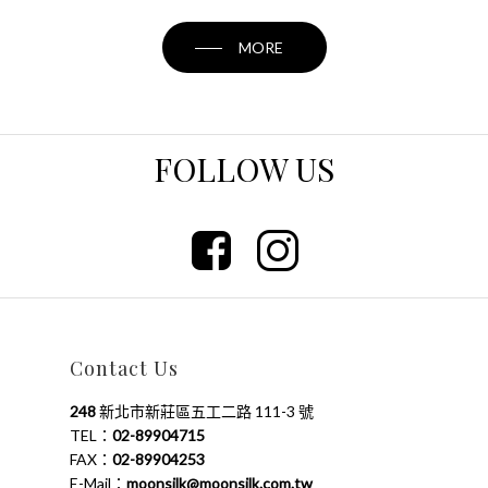
MORE
FOLLOW US
Contact Us
248
新北市新莊區五工二路 111-3 號
TEL：
02-89904715
FAX：
02-89904253
E-Mail：
moonsilk@moonsilk.com.tw