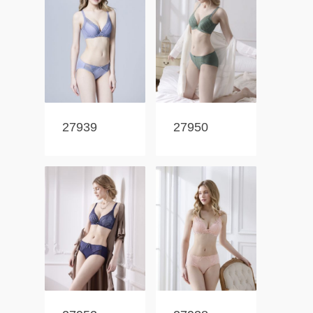
27939
27950