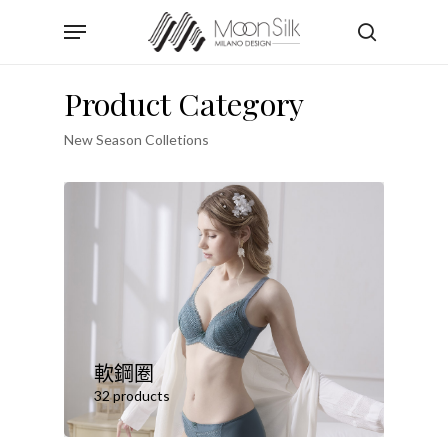
Skip
Menu
to
search
main
content
Product Category
New Season Colletions
軟鋼圈
32 products