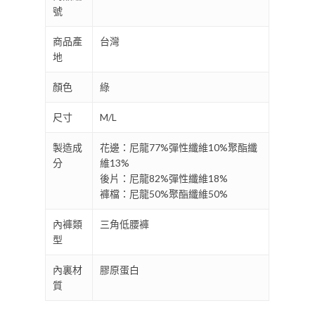
號
商品產
台灣
地
顏色
綠
尺寸
M/L
製造成
花邊：尼龍77%彈性纖維10%聚酯纖
分
維13%
後片：尼龍82%彈性纖維18%
褲檔：尼龍50%聚酯纖維50%
內褲類
三角低腰褲
型
內裏材
膠原蛋白
質