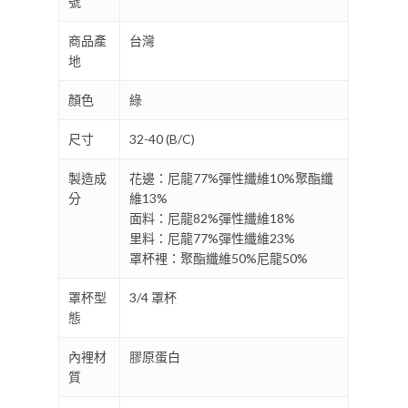
號
商品產
台灣
地
顏色
綠
尺寸
32-40 (B/C)
製造成
花邊：尼龍77%彈性纖維10%聚酯纖
分
維13%
面料：尼龍82%彈性纖維18%
里料：尼龍77%彈性纖維23%
罩杯裡：聚酯纖維50%尼龍50%
罩杯型
3/4 罩杯
態
內裡材
膠原蛋白
質