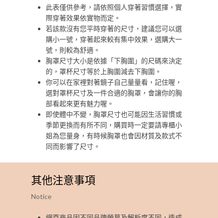
此表僅供參考，請依照個人穿著習慣選擇，實
際穿著效果依實物而定。
若該款沒有您平時穿著的尺寸，建議您可以選
購小一號，穿著起來較有集中效果，選購大一
號，則較為舒適。
胸罩尺寸大小是依據「下胸圍」的尺碼來決定
的，罩杯尺寸等於上胸圍減去下胸圍。
你可以在家裡對著鏡子自己量量看，記住喔，
選對罩杯尺寸及一件合適的胸罩，會讓你的胸
部看起來更有魅力喔。
即使體中不變，胸罩尺寸也可能因生活習慣或
季節更換而有所不同，購買時一定要請專櫃小
姐為您量身，有時候胸罩也會因材質及款式不
同而影響了尺寸。
其他注意事項
Notice
網頁商品因不同品牌螢幕及解析度不同，造成