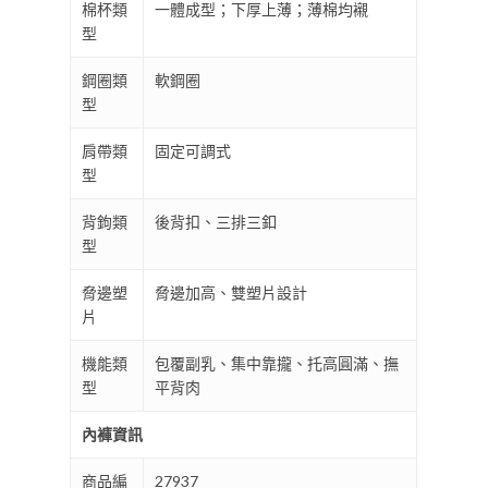
棉杯類
一體成型；下厚上薄；薄棉均襯
型
鋼圈類
軟鋼圈
型
肩帶類
固定可調式
型
背鉤類
後背扣、三排三釦
型
脅邊塑
脅邊加高、雙塑片設計
片
機能類
包覆副乳、集中靠攏、托高圓滿、撫
型
平背肉
內褲資訊
商品編
27937