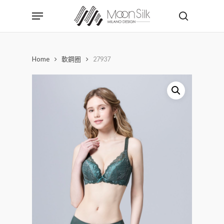
Skip
Menu
to
search
main
content
Home
軟鋼圈
27937