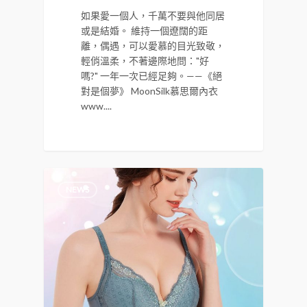
如果愛一個人，千萬不要與他同居
或是結婚。 維持一個遼闊的距
離，偶遇，可以愛慕的目光致敬，
輕俏溫柔，不著邊際地問："好
嗎?" 一年一次已經足夠。——《絕
對是個夢》 MoonSilk慕思爾內衣
www....
NEWS