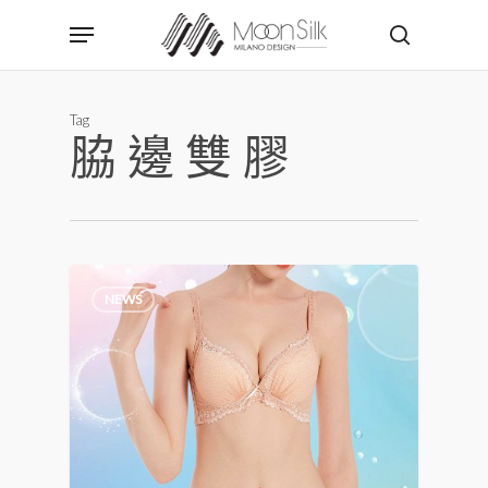
Skip
Menu
to
search
main
content
Tag
脇邊雙膠
NEWS